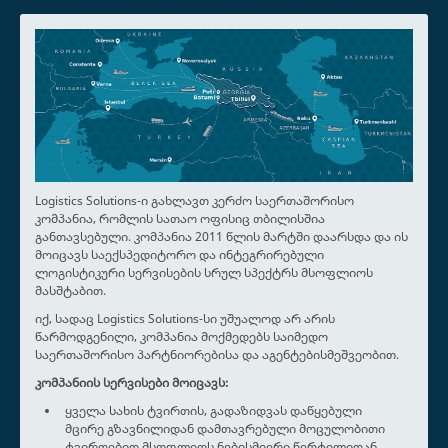
L
o
g
i
s
Logistics Solutions-ი გახლავთ კერძო საერთაშორისო
კომპანია, რომლის სათაო ოფისიც თბილისშია
t
განთავსებული. კომპანია 2011 წლის მარტში დაარსდა და ის
i
მოიცავს საექსპედიტორო და ინტეგრირებული
c
ლოგისტიკური სერვისების სრულ სპექტრს მსოფლიოს
s
მასშტაბით.
S
იქ, სადაც Logistics Solutions-სი უშუალოდ არ არის
o
წარმოდგენილი, კომპანია მოქმედებს საიმედო
l
საერთაშორისო პარტნიორებისა და აგენტებისმეშვეობით.
u
კომპანიის სერვისები მოიცავს:
t
ყველა სახის ტვირთის, გადაზიდვას დაწყებული
i
მცირე გზავნილიდან დამთავრებული მოცულობითი
o
ტვირთებით მსოფლიოს ნებისმიერი წერტილიდან