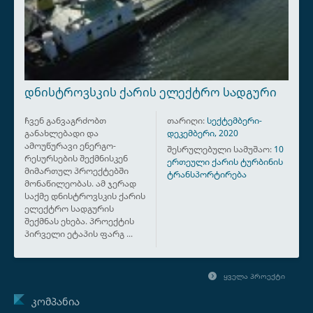
ᲓᲜᲘᲡᲢᲠᲝᲕᲡᲙᲘᲡ ᲥᲐᲠᲘᲡ ᲔᲚᲔᲥᲢᲠᲝ ᲡᲐᲓᲒᲣᲠᲘ
ჩვენ განვაგრძობთ
თარიღი:
სექტემბერი-
განახლებადი და
დეკემბერი, 2020
ამოუწურავი ენერგო-
შესრულებული სამუშაო:
10
რესურსების შექმნისკენ
ერთეული ქარის ტურბინის
მიმართულ პროექტებში
ტრანსპორტირება
მონაწილეობას. ამ ჯერად
საქმე დნისტროვსკის ქარის
ელექტრო სადგურის
შექმნას ეხება. პროექტის
პირველი ეტაპის ფარგ ...
ᲧᲕᲔᲚᲐ ᲞᲠᲝᲔᲥᲢᲘ
ᲙᲝᲛᲞᲐᲜᲘᲐ