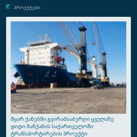
ᲞᲠᲝᲔᲥᲢᲔᲑᲘ
ᲛᲧᲐᲠ ᲥᲐᲜᲔᲑᲨᲘ ᲒᲕᲘᲠᲐᲑᲡᲐᲑᲣᲠᲦᲘ ᲧᲕᲔᲚᲐᲖᲔ
ᲓᲘᲓᲘ ᲛᲐᲜᲥᲐᲜᲘᲡ ᲡᲐᲥᲐᲠᲗᲕᲔᲚᲝᲨᲘ
ᲢᲠᲐᲜᲡᲞᲝᲠᲢᲘᲠᲔᲑᲘᲡ ᲞᲠᲝᲔᲥᲢᲘ