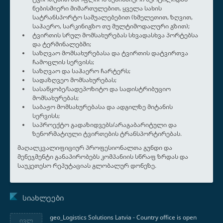
n
ნებისმიერი მიმართულებით, ყველა სახის
s
სატრანსპორტო საშუალებებით (ხმელეთით, ზღვით,
საჰაერო, სარკინიგზო თუ მულტიმოდალური გზით);
-
ტვირთის სრულ მომსახურებას სხვადასხვა პორტებსა
ი
და ტერმინალებში;
გ
საზღვაო მომსახურებასა და ტვირთის დატვირთვა
ა
ჩამოცლის სერვისს;
საზღვაო და საჰაერო ჩარტერს;
ხ
სადაზღვეო მომსახურებას;
ლ
სასაწყობე/სადეპოზიტო და სადისტრიბუციო
ა
მომსახურებას;
ვ
საბაჟო მომსახურებასა და ადგილზე მიტანის
თ
სერვისს;
საპროექტო გადაზიდვებს/არაგაბარიტული და
კ
ზენორმატიული ტვირთების ტრანსპორტირებას.
ე
მაღალკვალიფიციურ პროფესიონალთა გუნდი და
რ
მენეჯმენტი განაპირობებს კომპანიის სწრაფ ზრდას და
ძ
საუკეთესო რეპუტაციას გლობალურ დონეზე.
ო
ს
ა
ᲡᲘᲐᲮᲚᲔᲔᲑᲘ
ე
რ
geo_Logistics Solutions Latvia - Country office is open
ივლ